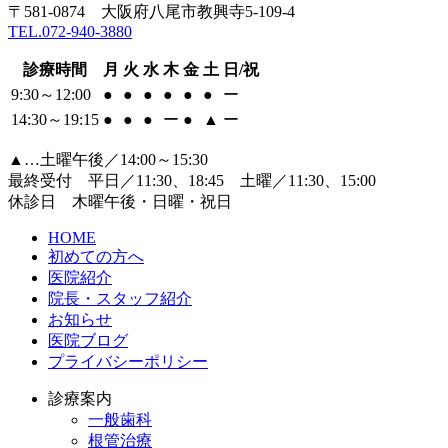
〒581-0874 大阪府八尾市教興寺5-109-4
TEL.072-940-3880
診療時間
月
火
水
木
金
土
日/祝
9:30～12:00
●
●
●
●
●
●
ー
14:30～19:15
●
●
●
ー
●
▲
ー
▲…土曜午後／14:00～15:30
最終受付 平日／11:30、18:45 土曜／11:30、15:00
休診日 木曜午後・日曜・祝日
HOME
初めての方へ
医院紹介
院長・スタッフ紹介
お知らせ
医院ブログ
プライバシーポリシー
診療案内
一般歯科
根管治療