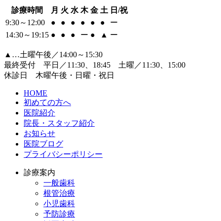
診療時間
月
火
水
木
金
土
日/祝
9:30～12:00
●
●
●
●
●
●
ー
14:30～19:15
●
●
●
ー
●
▲
ー
▲…土曜午後／14:00～15:30
最終受付 平日／11:30、18:45 土曜／11:30、15:00
休診日 木曜午後・日曜・祝日
HOME
初めての方へ
医院紹介
院長・スタッフ紹介
お知らせ
医院ブログ
プライバシーポリシー
診療案内
一般歯科
根管治療
小児歯科
予防診療