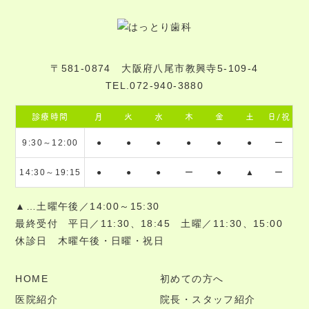
〒581-0874 大阪府八尾市教興寺5-109-4
TEL.072-940-3880
診療時間
月
火
水
木
金
土
日/祝
9:30～12:00
●
●
●
●
●
●
ー
14:30～19:15
●
●
●
ー
●
▲
ー
▲…土曜午後／14:00～15:30
最終受付 平日／11:30、18:45 土曜／11:30、15:00
休診日 木曜午後・日曜・祝日
HOME
初めての方へ
医院紹介
院長・スタッフ紹介