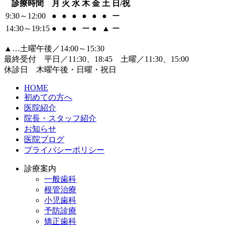
診療時間
月
火
水
木
金
土
日/祝
9:30～12:00
●
●
●
●
●
●
ー
14:30～19:15
●
●
●
ー
●
▲
ー
▲…土曜午後／14:00～15:30
最終受付 平日／11:30、18:45 土曜／11:30、15:00
休診日 木曜午後・日曜・祝日
HOME
初めての方へ
医院紹介
院長・スタッフ紹介
お知らせ
医院ブログ
プライバシーポリシー
診療案内
一般歯科
根管治療
小児歯科
予防診療
矯正歯科