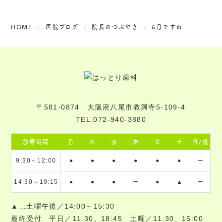
HOME
医院ブログ
院長のつぶやき
6月ですね
〒581-0874 大阪府八尾市教興寺5-109-4
TEL.072-940-3880
診療時間
月
火
水
木
金
土
日/祝
9:30～12:00
●
●
●
●
●
●
ー
14:30～19:15
●
●
●
ー
●
▲
ー
▲…土曜午後／14:00～15:30
最終受付 平日／11:30、18:45 土曜／11:30、15:00