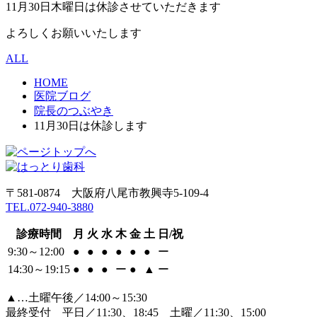
11月30日木曜日は休診させていただきます
よろしくお願いいたします
ALL
HOME
医院ブログ
院長のつぶやき
11月30日は休診します
〒581-0874 大阪府八尾市教興寺5-109-4
TEL.072-940-3880
診療時間
月
火
水
木
金
土
日/祝
9:30～12:00
●
●
●
●
●
●
ー
14:30～19:15
●
●
●
ー
●
▲
ー
▲…土曜午後／14:00～15:30
最終受付 平日／11:30、18:45 土曜／11:30、15:00