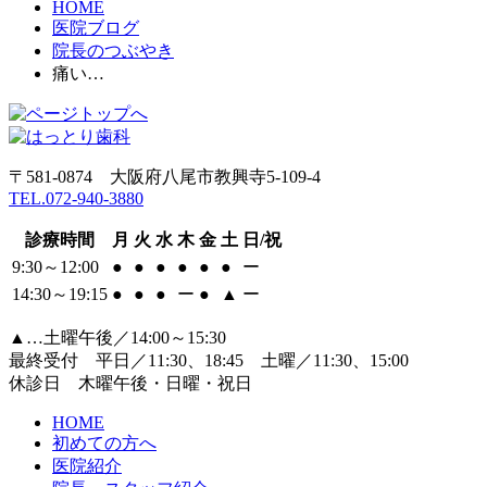
HOME
医院ブログ
院長のつぶやき
痛い…
〒581-0874 大阪府八尾市教興寺5-109-4
TEL.072-940-3880
診療時間
月
火
水
木
金
土
日/祝
9:30～12:00
●
●
●
●
●
●
ー
14:30～19:15
●
●
●
ー
●
▲
ー
▲…土曜午後／14:00～15:30
最終受付 平日／11:30、18:45 土曜／11:30、15:00
休診日 木曜午後・日曜・祝日
HOME
初めての方へ
医院紹介