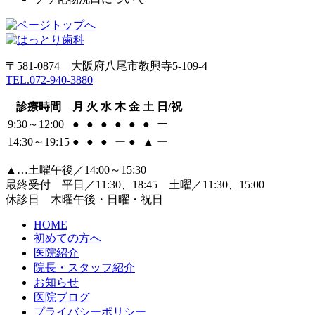
〒581-0874 大阪府八尾市教興寺5-109-4
TEL.072-940-3880
診療時間
月
火
水
木
金
土
日/祝
9:30～12:00
●
●
●
●
●
●
ー
14:30～19:15
●
●
●
ー
●
▲
ー
▲…土曜午後／14:00～15:30
最終受付 平日／11:30、18:45 土曜／11:30、15:00
休診日 木曜午後・日曜・祝日
HOME
初めての方へ
医院紹介
院長・スタッフ紹介
お知らせ
医院ブログ
プライバシーポリシー