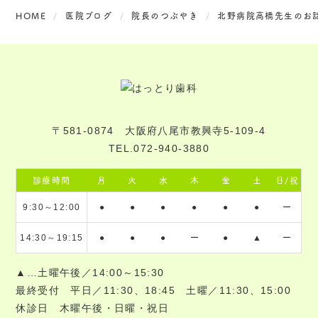
HOME
医院ブログ
院長のつぶやき
北野病院高橋先生のお
〒581-0874 大阪府八尾市教興寺5-109-4
TEL.072-940-3880
診療時間
月
火
水
木
金
土
日/祝
9:30～12:00
●
●
●
●
●
●
ー
14:30～19:15
●
●
●
ー
●
▲
ー
▲…土曜午後／14:00～15:30
最終受付 平日／11:30、18:45 土曜／11:30、15:00
休診日 木曜午後・日曜・祝日