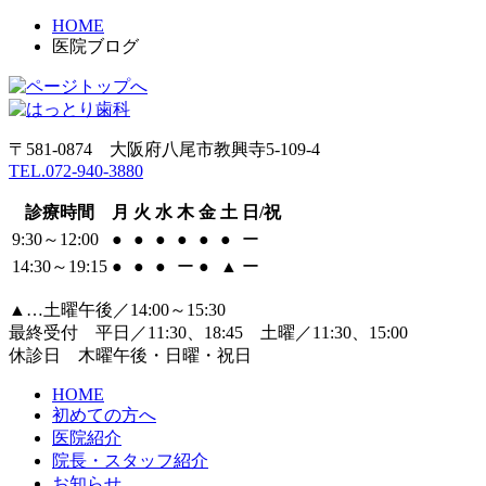
HOME
医院ブログ
〒581-0874 大阪府八尾市教興寺5-109-4
TEL.072-940-3880
診療時間
月
火
水
木
金
土
日/祝
9:30～12:00
●
●
●
●
●
●
ー
14:30～19:15
●
●
●
ー
●
▲
ー
▲…土曜午後／14:00～15:30
最終受付 平日／11:30、18:45 土曜／11:30、15:00
休診日 木曜午後・日曜・祝日
HOME
初めての方へ
医院紹介
院長・スタッフ紹介
お知らせ