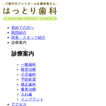
初めての方へ
医院紹介
院長・スタッフ紹介
診療案内
診療案内
一般歯科
根管治療
小児歯科
予防処置
矯正歯科
審美治療
入れ歯
インプラント
アクセス