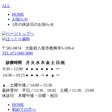
ALL
HOME
お知らせ
3月の休診日のお知らせ
〒581-0874 大阪府八尾市教興寺5-109-4
TEL.072-940-3880
診療時間
月
火
水
木
金
土
日/祝
9:30～12:00
●
●
●
●
●
●
ー
14:30～19:15
●
●
●
ー
●
▲
ー
▲…土曜午後／14:00～15:30
最終受付 平日／11:30、18:45 土曜／11:30、15:00
休診日 木曜午後・日曜・祝日
HOME
初めての方へ