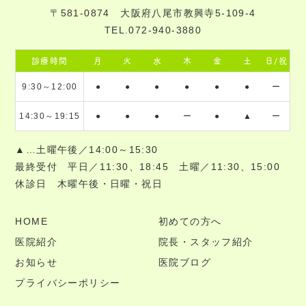
〒581-0874 大阪府八尾市教興寺5-109-4
TEL.072-940-3880
診療時間
月
火
水
木
金
土
日/祝
9:30～12:00
●
●
●
●
●
●
ー
14:30～19:15
●
●
●
ー
●
▲
ー
▲…土曜午後／14:00～15:30
最終受付 平日／11:30、18:45 土曜／11:30、15:00
休診日 木曜午後・日曜・祝日
HOME
初めての方へ
医院紹介
院長・スタッフ紹介
お知らせ
医院ブログ
プライバシーポリシー