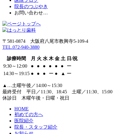
医院ブログ
院長のつぶやき
お問い合わせ…
〒581-0874 大阪府八尾市教興寺5-109-4
TEL.072-940-3880
診療時間
月
火
水
木
金
土
日/祝
9:30～12:00
●
●
●
●
●
●
ー
14:30～19:15
●
●
●
ー
●
▲
ー
▲…土曜午後／14:00～15:30
最終受付 平日／11:30、18:45 土曜／11:30、15:00
休診日 木曜午後・日曜・祝日
HOME
初めての方へ
医院紹介
院長・スタッフ紹介
お知らせ