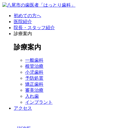
初めての方へ
医院紹介
院長・スタッフ紹介
診療案内
診療案内
一般歯科
根管治療
小児歯科
予防処置
矯正歯科
審美治療
入れ歯
インプラント
アクセス