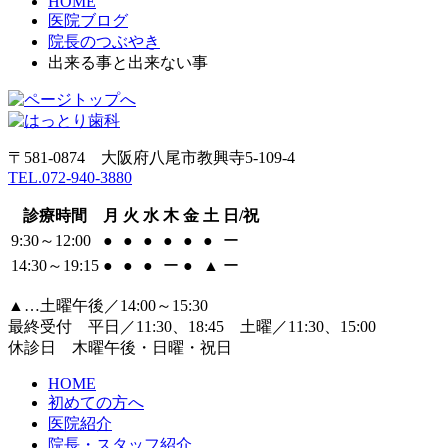
HOME
医院ブログ
院長のつぶやき
出来る事と出来ない事
〒581-0874 大阪府八尾市教興寺5-109-4
TEL.072-940-3880
診療時間
月
火
水
木
金
土
日/祝
9:30～12:00
●
●
●
●
●
●
ー
14:30～19:15
●
●
●
ー
●
▲
ー
▲…土曜午後／14:00～15:30
最終受付 平日／11:30、18:45 土曜／11:30、15:00
休診日 木曜午後・日曜・祝日
HOME
初めての方へ
医院紹介
院長・スタッフ紹介