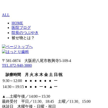
ALL
HOME
医院ブログ
院長のつぶやき
被せ物とは？
〒581-0874 大阪府八尾市教興寺5-109-4
TEL.072-940-3880
診療時間
月
火
水
木
金
土
日/祝
9:30～12:00
●
●
●
●
●
●
ー
14:30～19:15
●
●
●
ー
●
▲
ー
▲…土曜午後／14:00～15:30
最終受付 平日／11:30、18:45 土曜／11:30、15:00
休診日 木曜午後・日曜・祝日